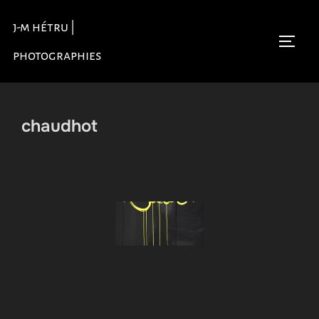
Aller
j-m hétru |
au
Permu
contenu
photographies
chaudhot