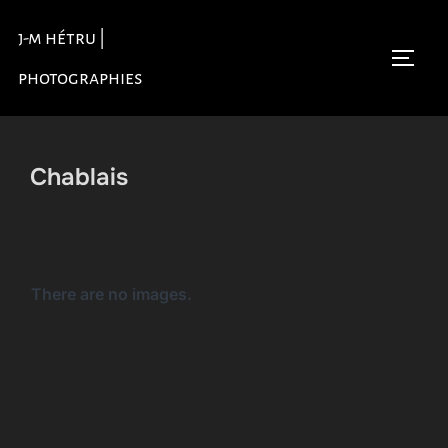
Aller
j-m hétru |
au
Permu
contenu
photographies
Chablais
There are no images.