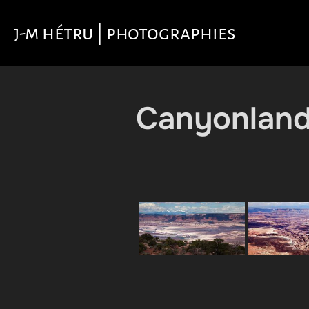
Aller
au
j-m hétru | photographies
contenu
Canyonland