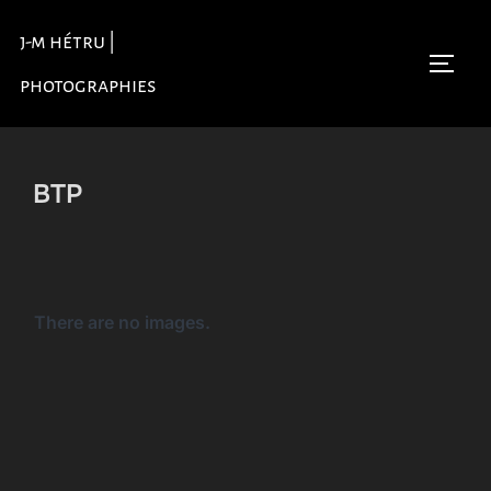
Aller
j-m hétru |
au
Permu
contenu
photographies
BTP
There are no images.