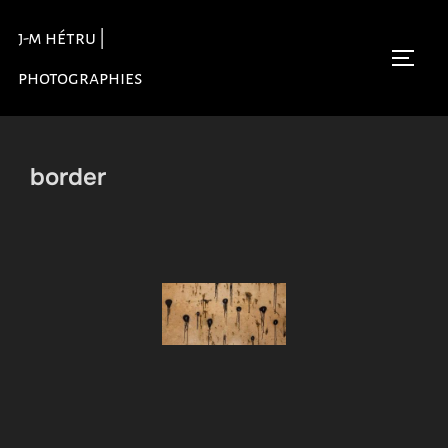
Aller
j-m hétru |
au
Permu
contenu
photographies
border