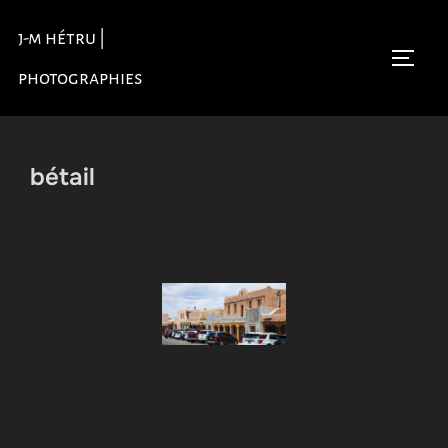
Aller
j-m hétru |
au
Permu
contenu
photographies
bétail