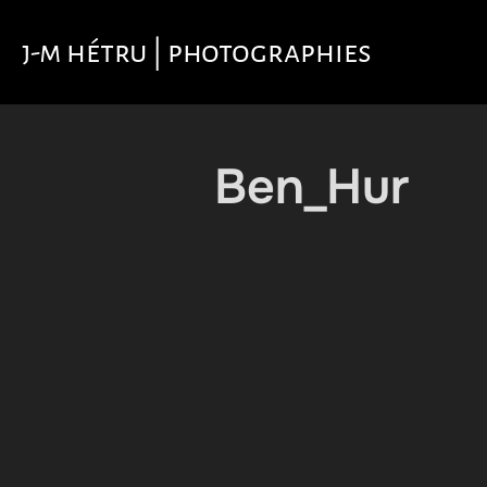
Aller
au
j-m hétru | photographies
contenu
Ben_Hur