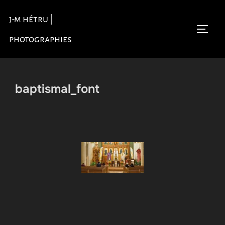
Aller
j-m hétru |
au
Permu
contenu
photographies
baptismal_font