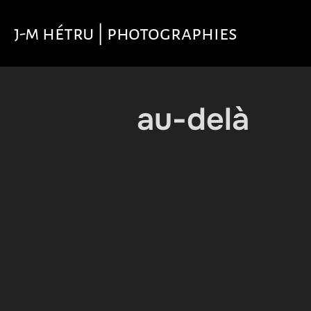
Aller
au
j-m hétru | photographies
contenu
au-delà