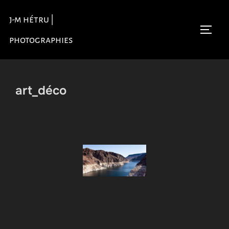
Aller
j-m hétru |
au
Permu
contenu
photographies
art_déco