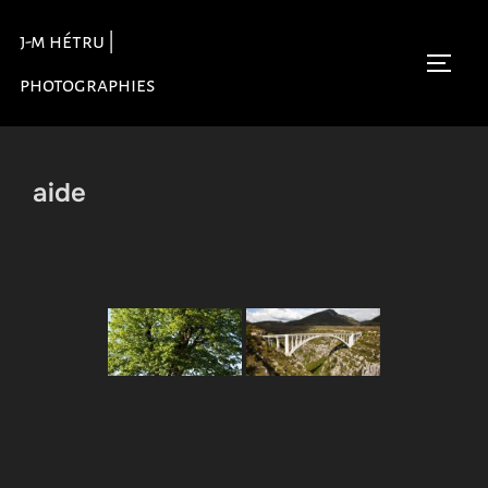
Aller
j-m hétru |
au
Permu
contenu
photographies
aide