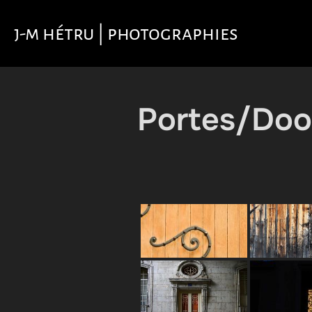
Aller
au
j-m hétru | photographies
contenu
Portes/Doo