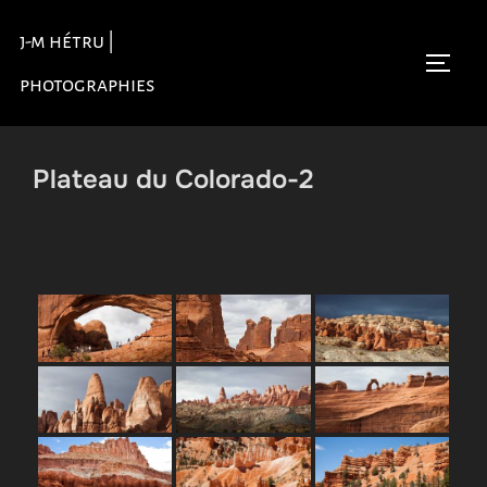
Aller
j-m hétru |
au
Permu
contenu
photographies
Plateau du Colorado-2