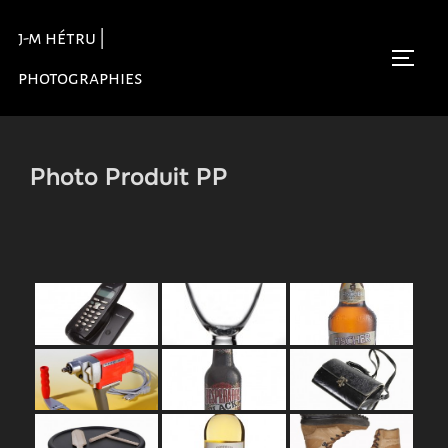
Aller
j-m hétru |
au
Permu
contenu
photographies
Photo Produit PP