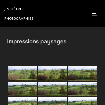
Aller
j-m hétru |
au
Permu
contenu
photographies
Impressions paysages