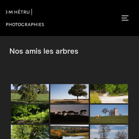
Aller
j-m hétru |
au
Permu
contenu
photographies
Nos amis les arbres