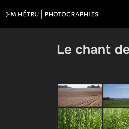
Aller
au
j-m hétru | photographies
contenu
Le chant de